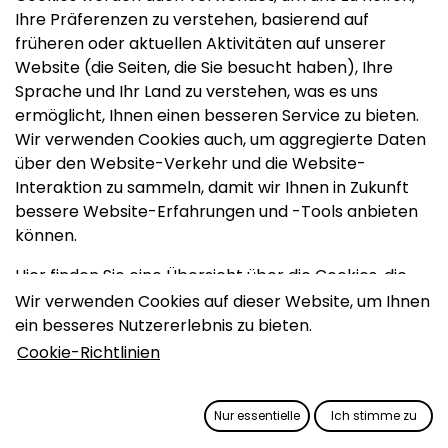
Ihre Präferenzen zu verstehen, basierend auf
früheren oder aktuellen Aktivitäten auf unserer
Website (die Seiten, die Sie besucht haben), Ihre
Sprache und Ihr Land zu verstehen, was es uns
ermöglicht, Ihnen einen besseren Service zu bieten.
Wir verwenden Cookies auch, um aggregierte Daten
über den Website-Verkehr und die Website-
Interaktion zu sammeln, damit wir Ihnen in Zukunft
bessere Website-Erfahrungen und -Tools anbieten
können.
Hier finden Sie eine Übersicht über die Cookies, die
auf Ihrem Gerät gespeichert werden können, wenn
Wir verwenden Cookies auf dieser Website, um Ihnen
Sie unsere Website besuchen:
ein besseres Nutzererlebnis zu bieten.
Cookie-Richtlinien
Kategorie des
Cookies
Zweck
Nur essentielle
Ich stimme zu
Sitzung &
Benutzer