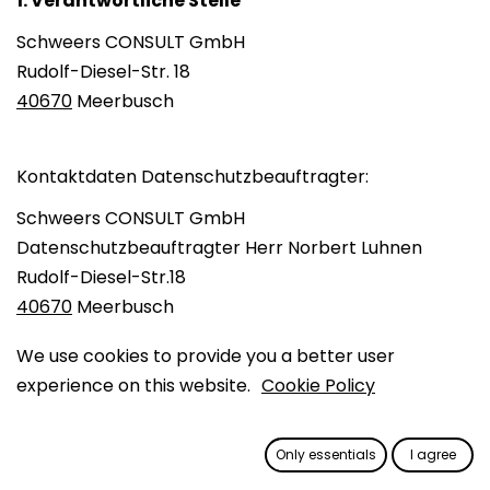
1. Verantwortliche Stelle
Schweers CONSULT GmbH
Rudolf-Diesel-Str. 18
40670
Meerbusch
Kontaktdaten Datenschutzbeauftragter:
Schweers CONSULT GmbH
Datenschutzbeauftragter Herr Norbert Luhnen
Rudolf-Diesel-Str.18
40670
Meerbusch
E-Mail:
norbert.luhnen@schweers.de
We use cookies to provide you a better user
experience on this website.
Cookie Policy
2. Rechtsgrundlage auf der wir Ihre Daten
verarbeiten
Only essentials
I agree
Wir verarbeiten personenbezogene Daten nach der